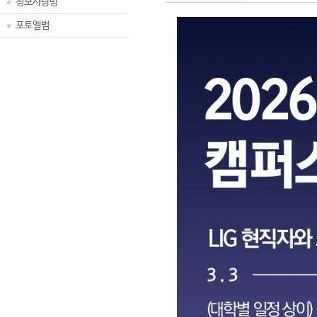
정보사랑방
포토앨범