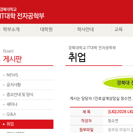
학부소개
대학원
학사안내
교육
경북대학교 IT대학 전자공학부
Board
취업
게시판
NEWS
공지사항
중요안내 및 양식
게시는 담당자 (진로설계상담실 정수연, 0
세미나
제 목
[LIG]2026 L
Q&A
작성자
정수연
취업
첨부파일
첨부된 파일이 