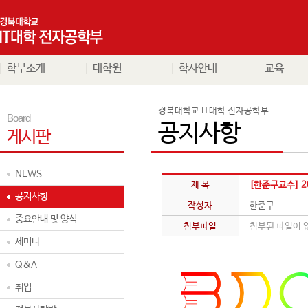
학부소개
대학원
학사안내
교육
경북대학교 IT대학 전자공학부
Board
공지사항
게시판
NEWS
제 목
[한준구교수] 2
공지사항
작성자
한준구
중요안내 및 양식
첨부파일
첨부된 파일이 
세미나
Q&A
취업