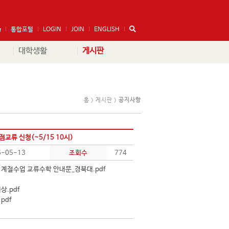
통합포털
LOGIN
JOIN
ENGLISH
대학생활
게시판
홈 > 게시판 >
공지사항
교류 신청(~5/15 10시)
6-05-13
조회수
774
계절수업 교류수학 안내문_경북대.pdf
.pdf
pdf