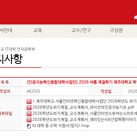
사안내
교육
교수/연구
구성원
교 IT대학 전자공학부
지사항
제 목
[인공지능혁신융합대학사업단] 2026 여름 계절학기 제주대학교 학점
작성자
AICOSS
작성일
202
1.제주대학교 사물인터넷혁신융합대학사업단 2026학년도 하기 
2026학년도하기계절_교수계획서_파이썬과인공지능기초.pdf
첨부파일
2026학년도하기계절_교수계획서_사물인터넷으로여는스마트세상
2026학년도하기계절_교수계획서_재미있는4차산업혁명이야기.
타 대학 등 수학 지원서(양식).hwp