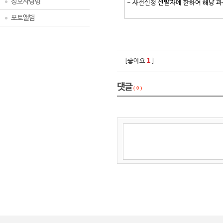
정보사랑방
- 사전신청 선발자에 한하여 해당 
포토앨범
1
[좋아요
]
댓글
(
0
)