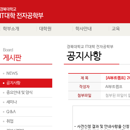
학부소개
대학원
학사안내
교육
경북대학교 IT대학 전자공학부
Board
공지사항
게시판
NEWS
제 목
[AI부트캠프] 
공지사항
작성자
AI부트캠프
중요안내 및 양식
첨부파일
첨부된 파일이 
세미나
Q&A
취업
- 사전신청 결과 및 안내사항
을
신청