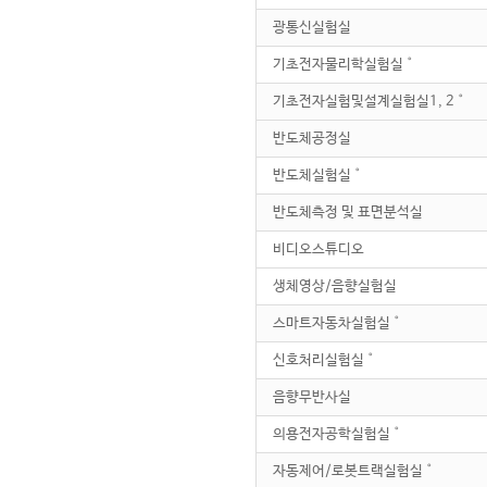
광통신실험실
기초전자물리학실험실˚
기초전자실험및설계실험실1, 2˚
반도체공정실
반도체실험실˚
반도체측정 및 표면분석실
비디오스튜디오
생체영상/음향실험실
스마트자동차실험실˚
신호처리실험실˚
음향무반사실
의용전자공학실험실˚
자동제어/로봇트랙실험실˚