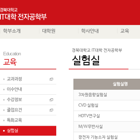
학부소개
대학원
학사안내
교육
경북대학교 IT대학 전자공학부
Education
실험실
교육
교과과정
실험실명
이수안내
3차원음향실험실
수강정보
CVD 실험실
졸업요건
HDTV연구실
특화교육
M/W무반사실
실험실
광전자 기능소자 실험실